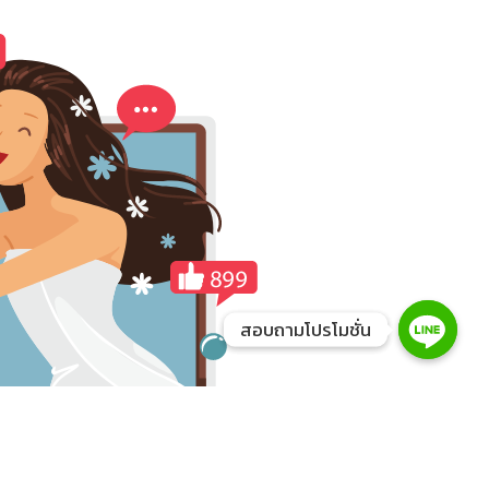
สอบถามโปรโมชั่น
สอบถามโปรโมชั่น